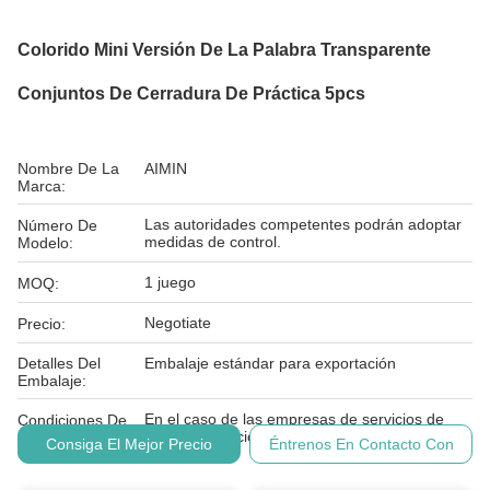
Colorido Mini Versión De La Palabra Transparente
Conjuntos De Cerradura De Práctica 5pcs
Nombre De La
AIMIN
Marca:
Las autoridades competentes podrán adoptar
Número De
medidas de control.
Modelo:
1 juego
MOQ:
Negotiate
Precio:
Detalles Del
Embalaje estándar para exportación
Embalaje:
En el caso de las empresas de servicios de
Condiciones De
telecomunicaciones:
Pago:
Consiga El Mejor Precio
Éntrenos En Contacto Con