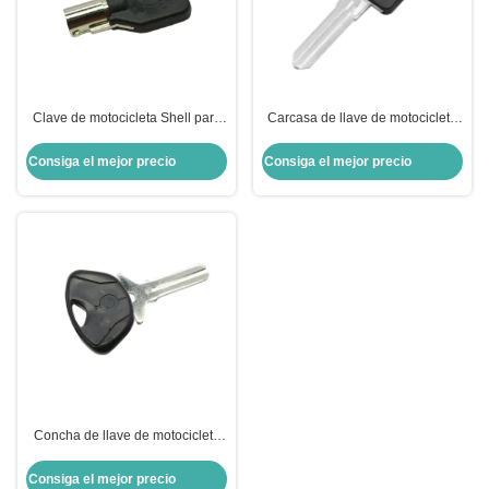
Clave de motocicleta Shell para
Carcasa de llave de motocicleta
Harley Shell Negro llave en
de 34,11 mm de longitud para
blanco para US H-arley
Harley-Davidson con ranuras
Consiga el mejor precio
Consiga el mejor precio
Motocicleta
dobles laterales derechas
Concha de llave de motocicleta
para BMW Moto Bmw Concha de
llave de cambio
Consiga el mejor precio