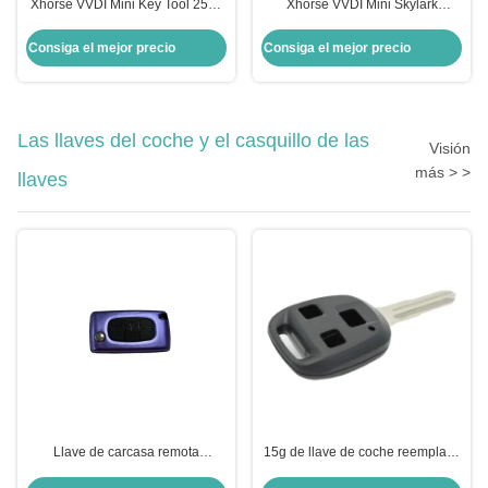
Xhorse VVDI Mini Key Tool 250g
Xhorse VVDI Mini Skylark
Programación de llaves remotas
Dispositivo Fob Automático
para automóviles universales
Programación de llaves remotas
Consiga el mejor precio
Consiga el mejor precio
Aplicable
Las llaves del coche y el casquillo de las
Visión
más > >
llaves
Llave de carcasa remota
15g de llave de coche reemplazo
plegable de aleación de aluminio
de la carcasa para Isuzu 3 botón