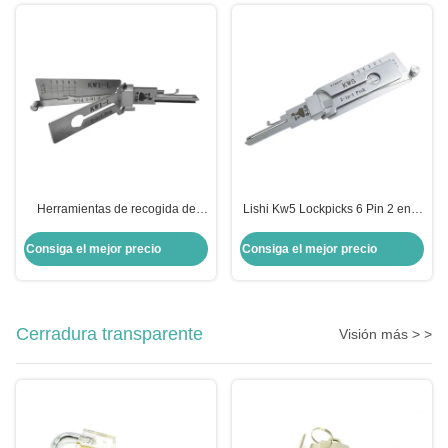
Herramientas de recogida de
Lishi Kw5 Lockpicks 6 Pin 2 en 1
cerraduras Lishi KW1-L
herramienta para Kwikset
Cerraduras 5 pines 2 en 1
Seleccionar herramientas de
Consiga el mejor precio
Consiga el mejor precio
Herramienta para Kwikset
bloqueo
Cerradura transparente
Visión más > >