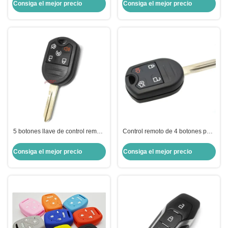
para Peugeot, repuesto púrpura
llave de control remoto duradero
Consiga el mejor precio
Consiga el mejor precio
5 botones llave de control remoto
Control remoto de 4 botones para
315MHZ/433MHZ llave de coche
automóviles 433MHZ para Ford
remoto inteligente para Ford
Consiga el mejor precio
Consiga el mejor precio