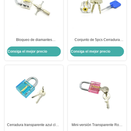
Bloqueo de diamantes
Conjunto de 5pcs Cerradura
transparentes para practicar el
transparente con cabeza de toro
acrílico metálico Selección de
en forma de cruz Cerradura
Consiga el mejor precio
Consiga el mejor precio
bloqueo para practicar para
práctica Herramientas de
principiantes
cerrajería
Cerradura transparente azul claro
Mini-versión Transparente Rosa
de un carácter Cerradura de
Cerradura práctica Herramientas