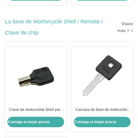
La llave de Mortorcycle Shell / Remote /
Visión
más > >
Clave de chip
Clave de motocicleta Shell para
Carcasa de llave de motocicleta
Harley Shell Negro llave en
de 34,11 mm de longitud para
blanco para US H-arley
Harley-Davidson con ranuras
Consiga el mejor precio
Consiga el mejor precio
Motocicleta
dobles laterales derechas