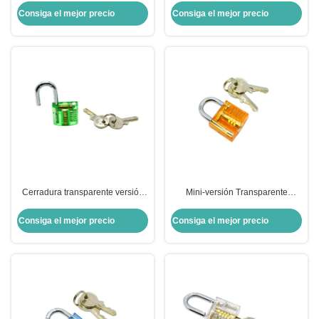
práctica Cerraduras
de cerrajería
Consiga el mejor precio
Consiga el mejor precio
transparentes Herramientas de
cerrajería
Cerradura transparente versión
Mini-versión Transparente
mini Cerradura de práctica verde
amarillo Cerradura práctica
para herramientas de cerrajería
Herramientas cerrajeras
Consiga el mejor precio
Consiga el mejor precio