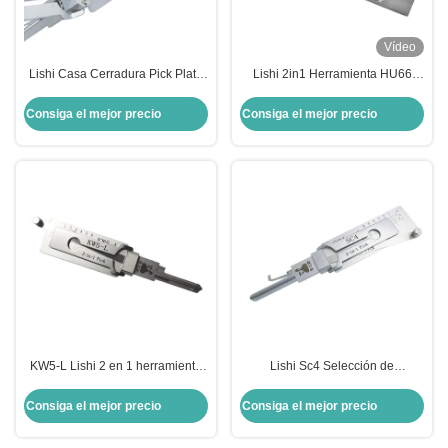
Vídeo
Lishi Casa Cerradura Pick Plata
Lishi 2in1 Herramienta HU66
Cerradura de puerta de acero
SC1 SC4 KW1 R52 KW5 AM5
inoxidable Lishi 2 en 1
M1/MS2 B111 TE2 Decodificador
Consiga el mejor precio
Consiga el mejor precio
Selecciones Herramienta Kw1
de escogida de bloqueo
Cerradura Set Decodificador
KW5-L Lishi 2 en 1 herramienta
Lishi Sc4 Selección de
de cerradura de residencias
cerraduras para herramientas de
cerraduras de acero inoxidable
acero inoxidable Selección de
Consiga el mejor precio
Consiga el mejor precio
Decodificador de cerraduras
cerraduras Lishi 2 en 1
selecciones