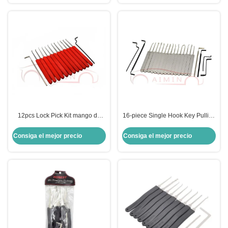
cerrajería
Black Locksmith Tools
12pcs Lock Pick Kit mango de
16-piece Single Hook Key Pulling
acero inoxidable duradero para
Tool Set Lock Pick Recomendado
fácil manipulación del núcleo de
por cerrajeros profesionales para
Consiga el mejor precio
Consiga el mejor precio
bloqueo ideal para cerrajeros y
cerrajeros
entusiastas