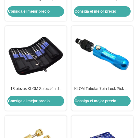
extractor de cilindros Euro,
avanzada, ganzúa eléctrica,
herramienta de cerrajería
pistola de bumping, herramientas
Consiga el mejor precio
Consiga el mejor precio
profesional, extractor de núcleos
para abrir cerraduras
18 piezas KLOM Selección de
KLOM Tubular 7pin Lock Pick Set
cerraduras de acero inoxidable
Tubular Locksmith Lock
Selección de cerraduras
herramienta de apertura rápida
Consiga el mejor precio
Consiga el mejor precio