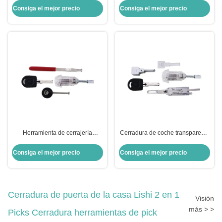
coche transparente para VW
Consiga el mejor precio
Consiga el mejor precio
HU66 con 3 cerradurías
Herramienta de cerrajería
Cerradura de coche transparente
Cerradura de coche transparente
para VW HU66 2 en 1
para VW con cerrajeras HU66
cerradureras Lishi Cerradura de
Consiga el mejor precio
Consiga el mejor precio
puerta
Cerradura de puerta de la casa Lishi 2 en 1
Visión
más > >
Picks Cerradura herramientas de pick