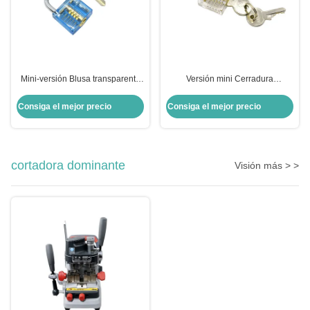
Mini-versión Blusa transparente
Versión mini Cerradura
de la práctica de cerradura
transparente herramienta
Herramientas cerrajeras
esencial para la formación de
Consiga el mejor precio
Consiga el mejor precio
cerrajeros
cortadora dominante
Visión más > >