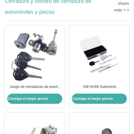
Cerradura y cilindro de cerradura de
Visión
más > >
automóviles y piezas
Juego de cerraduras de puerta
VW HU66 Automóvil
para Toyota Corolla, cerradura de
Transparente Practical Lock Core
encendido y cerraduras de puerta
+ 3 herramientas de recogida de
Consiga el mejor precio
Consiga el mejor precio
y maletero para vehículos
cerraduras