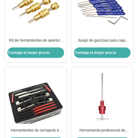
Kit de herramientas de apertura
Juego de ganzúas para cajas
rápida para la cerradura Kaba
fuertes, herramientas de
Dimple 3pcs Herramientas de
cerrajería 8 en 2
Consiga el mejor precio
Consiga el mejor precio
cerrajería Diseño telescópico
Herramientas de cerrajería de
Herramienta profesional de
acero inoxidable para el conjunto
cerrajería ATM de 700 g para