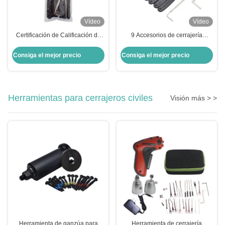
Vídeo
Vídeo
Certificación de Calificación de
9 Accesorios de cerrajería
Cerrajero Profesional de alta
recomendados para cerraduras
calidad 9 piezas de suministros
combinadas, kit de herramientas
Consiga el mejor precio
Consiga el mejor precio
de cerrajero, herramientas
de recogida de cerraduras
confiables, confiables.
Herramientas para cerrajeros civiles
Visión más > >
Herramienta de ganzúa para
Herramienta de cerrajería