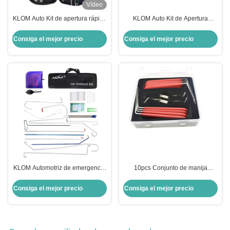
Vídeo
KLOM Auto Kit de apertura rápida
KLOM Auto Kit de Apertura
Suministros de cerrajería de alta
Rápida Herramienta Cerrajero de
calidad para acceso rápido a
automóviles La solución perfecta
Consiga el mejor precio
Consiga el mejor precio
cerraduras
para abrir la puerta del automóvil
KLOM Automotriz de emergencia
10pcs Conjunto de manija
kit de apertura rápida de alta
antideslizante modelo L
calidad herramienta cerrajero de
herramienta de desbloqueo de
Consiga el mejor precio
Consiga el mejor precio
automóviles
alta calidad herramientas de
cerrajería de automóvil