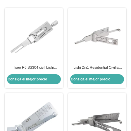
Iseo R6 SS304 civil Lishi
Lishi 2in1 Residential Civilian
herramientas de recogida de
tools Lock Cylinder Opening
cerraduras 2 en 1 herramientas
Tool(SS342) Reader for japan
Consiga el mejor precio
Consiga el mejor precio
de cerrajería de automóviles
KAWAJUN Locksmith Tools
conjunto de llaves eléctricas