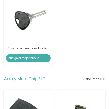
Concha de llave de motocicleta
para BMW Moto Bmw Concha de
llave de cambio
Consiga el mejor precio
Auto y Moto Chip / IC
Visión más > >