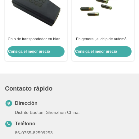
Chip de transpondedor en blanco
En general, el chip de automóvil
ID8A H128 Bit Chip de cifrado
ID13-MG00 13 Chip de
Chips de automóviles Chip para
transpondedor de vidrio Honda
Consiga el mejor precio
Consiga el mejor precio
Toyota
Reemplazo de llave de automóvil
Contacto rápido
Dirección
Distrito Bao'an, Shenzhen China.
Teléfono
86-0755-82599253