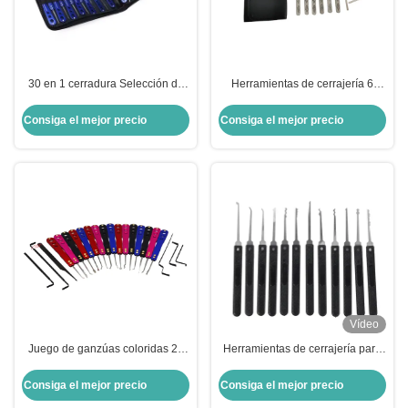
30 en 1 cerradura Selección de
Herramientas de cerrajería 6
herramientas Set de apertura
piezas de kit de ganzúas de
Cerrajero Selección
acero inoxidable con gancho
Consiga el mejor precio
Consiga el mejor precio
único convenientes
Vídeo
Juego de ganzúas coloridas 22
Herramientas de cerrajería para
en 1 de aleación de aluminio con
principiantes Cerradura de
oxidación, kit de ganzúas
práctica transparente para fines
Consiga el mejor precio
Consiga el mejor precio
automáticas, herramientas de
de aprendizaje,12 Pieces Of