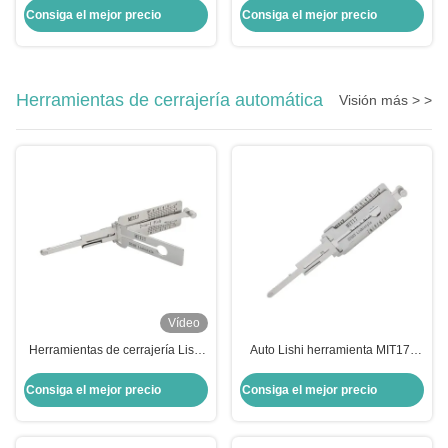
de desbloqueo de caja fuerte
reparación de cerraduras de
Consiga el mejor precio
Consiga el mejor precio
cajas fuertes Lagard 2212 2226
2270
Herramientas de cerrajería automática
Visión más > >
Vídeo
Herramientas de cerrajería Lishi
Auto Lishi herramienta MIT17-
MIT17-10 cortes SS103 2 en 1
10cuts SS103 2 en 1 Lishi
para apertura de cerraduras de
herramientas de cerrajería para
Consiga el mejor precio
Consiga el mejor precio
puertas Mitsubishi
Mitsubishi puerta cerradura de
apertura