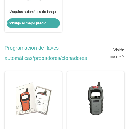
Máquina automática de tanque
vertical para cortar llaves de
automóviles Herramientas de
Consiga el mejor precio
cerrajería Xhorse Condox
Programación de llaves
Visión
más > >
automáticas/probadores/clonadores