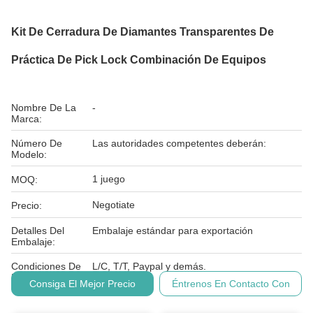
Kit De Cerradura De Diamantes Transparentes De
Práctica De Pick Lock Combinación De Equipos
Nombre De La
-
Marca:
Número De
Las autoridades competentes deberán:
Modelo:
1 juego
MOQ:
Negotiate
Precio:
Detalles Del
Embalaje estándar para exportación
Embalaje:
Condiciones De
L/C, T/T, Paypal y demás.
Pago:
Consiga El Mejor Precio
Éntrenos En Contacto Con