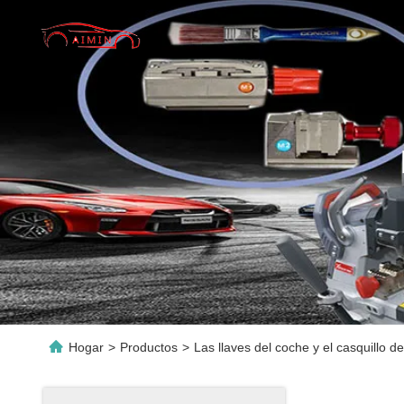
Hogar
>
Productos
>
Las llaves del coche y el casquillo de