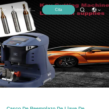
Éntrenos En Contacto Con
Cita
os
s
Casco De Reemplazo De Llave De