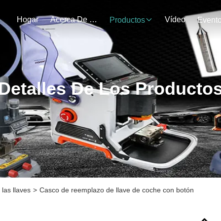
Hogar
Acerca De Nosotros
Vídeo
Productos
Event
Detalles De Los Producto
 las llaves
>
Casco de reemplazo de llave de coche con botón