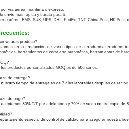
por vía aérea, marítima o expreso.
de envío más rápida y barata para ti.
rreo aéreo, EMS, SUK, UPS, DHL, FedEx, TNT, China Post, HK Post, e-
frecuentes:
 cerraduras produce?
izamos en la producción de varios tipos de cerraduras/cerraduras tra
omóviles, herramientas de cerrajería automática, herramientas de har
 MOQ?
 los productos personalizados MOQ es de 500 series.
lazo de entrega?
nuestro tiempo de entrega es de 7 días laborables después de recibir 
lazo de pago?
aceptamos 30% T/T por adelantado y 70% de saldo contra copia de B/
alidad?
partamento especial de control de calidad para asegurar nuestra bue