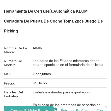
Herramienta De Cerrajería Automática KLOM
Cerradura De Puerta De Coche Toma 2pcs Juego De
Picking
Nombre De La
AIMIN
Marca:
Los datos de los Estados miembros deben
Número De
estar disponibles en el formulario de solicitud.
Modelo:
2 conjuntos
MOQ:
USD4.65
Precio:
Detalles Del
Embalaje estándar para exportación
Embalaje:
En el caso de las empresas de servicios de
Condiciones De
telecomunicaciones, las empresas de servicios
Consiga El Mejor Precio
Éntrenos En Contacto Con