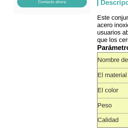
Descrip
Contacto ahora
Este conjun
acero inoxi
usuarios ab
que los cer
Parámetr
Nombre del
El material
El color
Peso
Calidad