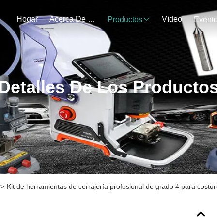
Hogar
Acerca De Nosotros
Vídeo
Productos
Event
Detalles De Los Producto
>
Kit de herramientas de cerrajería profesional de grado 4 para costu