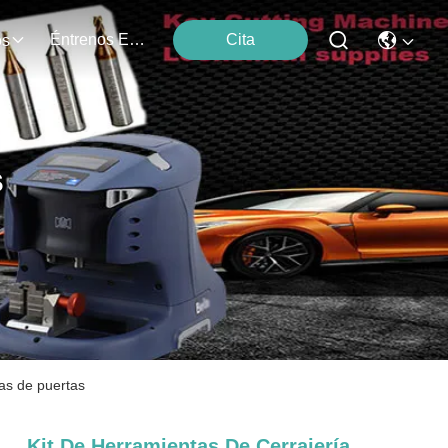
Éntrenos En Contacto Con
Cita
os
s
ras de puertas
Kit De Herramientas De Cerrajería