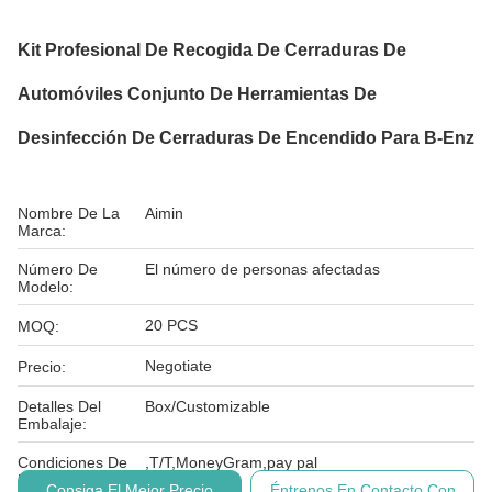
Kit Profesional De Recogida De Cerraduras De
Automóviles Conjunto De Herramientas De
Desinfección De Cerraduras De Encendido Para B-Enz
Nombre De La
Aimin
Marca:
Número De
El número de personas afectadas
Modelo:
20 PCS
MOQ:
Negotiate
Precio:
Detalles Del
Box/Customizable
Embalaje:
Condiciones De
,T/T,MoneyGram,pay pal
Pago:
Consiga El Mejor Precio
Éntrenos En Contacto Con