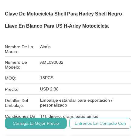
Clave De Motocicleta Shell Para Harley Shell Negro
Llave En Blanco Para US H-Arley Motocicleta
Nombre De La
Aimin
Marca:
Número De
AML090032
Modelo:
15PCS
MOQ:
USD 2.38
Precio:
Embalaje estándar para exportación /
Detalles Del
personalizado
Embalaje:
Condiciones De
T/T, dinero, gram, pago amigo
Pago:
Consiga El Mejor Precio
Éntrenos En Contacto Con