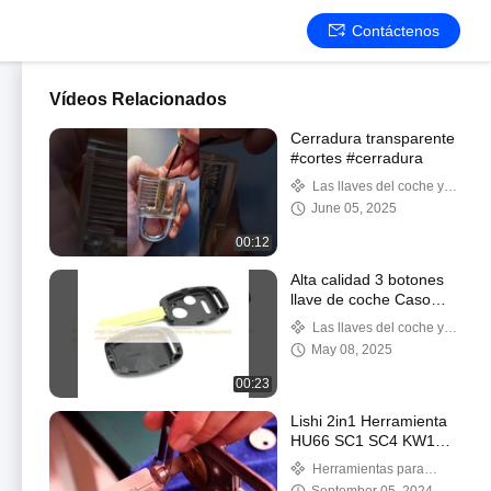
Contáctenos
Vídeos Relacionados
Cerradura transparente
#cortes #cerradura
Las llaves del coche y el
casquillo de las llaves
June 05, 2025
00:12
Alta calidad 3 botones
llave de coche Caso
llave remota tapa de
Las llaves del coche y el
reemplazo para Honda
casquillo de las llaves
May 08, 2025
Car Key Shell
00:23
Lishi 2in1 Herramienta
HU66 SC1 SC4 KW1
R52 KW5 AM5 M1/MS2
Herramientas para
B111 TE2 Decodificador
cerrajeros civiles