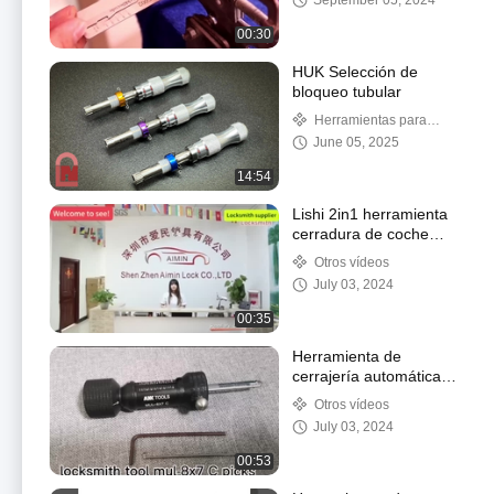
September 05, 2024
de escogida de bloqueo
00:30
HUK Selección de
bloqueo tubular
Herramientas para
cerrajeros civiles
June 05, 2025
14:54
Lishi 2in1 herramienta
cerradura de coche
cilindro decodificador
Otros vídeos
lector herramientas de
July 03, 2024
recogida cerrajero
00:35
Herramienta de
cerrajería automática
KLOM cerradura de
Otros vídeos
puerta de coche toma
July 03, 2024
2pcs juego de picking
00:53