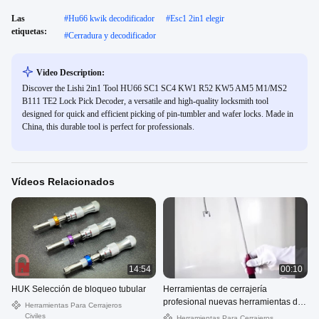
Las
#
Hu66 kwik decodificador
#
Esc1 2in1 elegir
etiquetas:
#
Cerradura y decodificador
Video Description:
Discover the Lishi 2in1 Tool HU66 SC1 SC4 KW1 R52 KW5 AM5 M1/MS2
B111 TE2 Lock Pick Decoder, a versatile and high-quality locksmith tool
designed for quick and efficient picking of pin-tumbler and wafer locks. Made in
China, this durable tool is perfect for professionals.
Vídeos Relacionados
14:54
00:10
HUK Selección de bloqueo tubular
Herramientas de cerrajería
profesional nuevas herramientas de
Herramientas Para Cerrajeros
apertura rápida Herramientas de
Civiles
Herramientas Para Cerrajeros