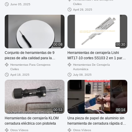
cerrajería herramientas en forma de
Civiles
June 05, 2025
J
April 29, 2025
00:08
00:30
Conjunto de herramientas de 9
Herramientas de cerrajería Lishi
piezas de alta calidad para la
MIT17-10 cortes SS103 2 en 1 para
recogida de cerraduras
apertura de cerraduras de puertas
Herramientas Para Cerrajeros
Herramientas De Cerrajería
Mitsubishi
Civiles
Automática
April 18, 2025
July 08, 2025
00:53
00:14
Herramientas de cerrajería KLOM
Una pieza de papel de aluminio sin
cerradura eléctrica con pistoleta
herramienta de cerradura rápida de
aguja (11 piezas) Conjunto de
Otros Vídeos
Otros Vídeos