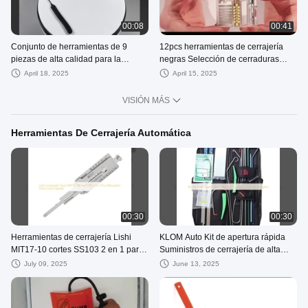
00:08
00:41
Conjunto de herramientas de 9
12pcs herramientas de cerrajería
piezas de alta calidad para la
negras Selección de cerraduras
recogida de cerraduras
Conjunto de práctica de selección
April 18, 2025
April 15, 2025
de cerraduras transparentes
Herramientas
VISIÓN MÁS
Herramientas De Cerrajería Automática
00:30
00:30
Herramientas de cerrajería Lishi
KLOM Auto Kit de apertura rápida
MIT17-10 cortes SS103 2 en 1 para
Suministros de cerrajería de alta
apertura de cerraduras de puertas
calidad
July 09, 2025
June 13, 2025
Mitsubishi