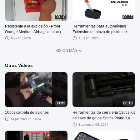
00:10
00:27
Resistente a la explosión - Proof
Herramientas para automóviles
Orange Medium Airbag sin placa
Extensión de pinza de pistón de
interna para cerrajeros de
freno de trinquete Extensión de
May 14, 2025
April 16, 2025
automóviles
pinza de disco de freno de trinquete
Extensión de pistón
VISIÓN MÁS
Otros Vídeos
00:09
00:18
10pcs carpeta de aviones
Herramientas de cerrajería 13pcs Kit
de llave de golpe Shims Plane Kaba
September 06, 2024
Lock Pick Herramientas de
September 06, 2024
cerrajería