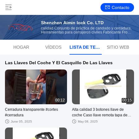
Contacto
Shenzhen Aimin lock Co. LTD
calidad Conjunto de práctica de candado y cerradura,
Herramientas para cerrajeros civiles Fabricante From
China
HOGAR
VÍDEOS
LISTA DE TEMAS
SITIO WEB
Las Llaves Del Coche Y El Casquillo De Las Llaves
00:12
00:15
Cerradura transparente #cortes
Alta calidad 3 botones llave de
#cerradura
coche Caso llave remota tapa de
reemplazo para Honda Car Key
June 05, 2025
May 08, 2025
Shell