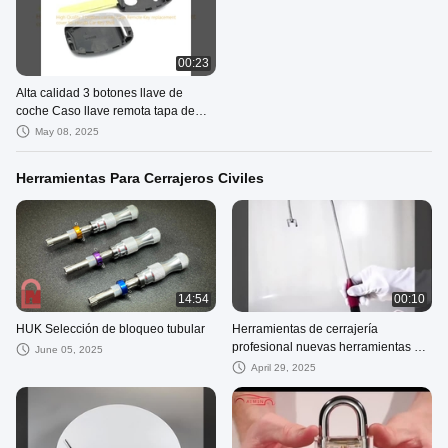
00:23
Alta calidad 3 botones llave de
coche Caso llave remota tapa de
reemplazo para Honda Car Key
May 08, 2025
Shell
Herramientas Para Cerrajeros Civiles
14:54
00:10
HUK Selección de bloqueo tubular
Herramientas de cerrajería
profesional nuevas herramientas de
June 05, 2025
apertura rápida Herramientas de
April 29, 2025
cerrajería herramientas en forma de
J