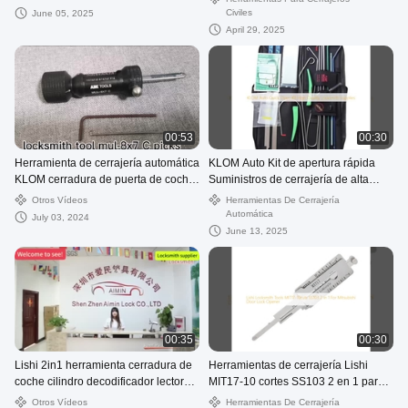
cerrajería herramientas en forma de
Civiles
June 05, 2025
J
April 29, 2025
00:53
00:30
Herramienta de cerrajería automática
KLOM Auto Kit de apertura rápida
KLOM cerradura de puerta de coche
Suministros de cerrajería de alta
toma 2pcs juego de picking
calidad
Otros Vídeos
Herramientas De Cerrajería
Automática
July 03, 2024
June 13, 2025
00:35
00:30
Lishi 2in1 herramienta cerradura de
Herramientas de cerrajería Lishi
coche cilindro decodificador lector
MIT17-10 cortes SS103 2 en 1 para
herramientas de recogida cerrajero
apertura de cerraduras de puertas
Otros Vídeos
Herramientas De Cerrajería