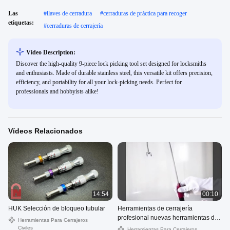
Las
#
llaves de cerradura
#
cerraduras de práctica para recoger
etiquetas:
#
cerraduras de cerrajería
Video Description:
Discover the high-quality 9-piece lock picking tool set designed for locksmiths
and enthusiasts. Made of durable stainless steel, this versatile kit offers precision,
efficiency, and portability for all your lock-picking needs. Perfect for
professionals and hobbyists alike!
Vídeos Relacionados
14:54
00:10
HUK Selección de bloqueo tubular
Herramientas de cerrajería
profesional nuevas herramientas de
Herramientas Para Cerrajeros
apertura rápida Herramientas de
Civiles
Herramientas Para Cerrajeros