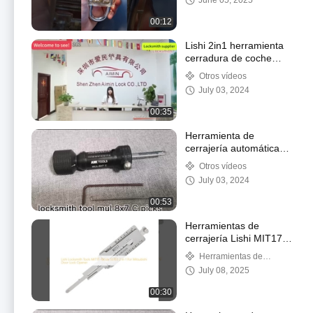
June 05, 2025
00:12
Lishi 2in1 herramienta
cerradura de coche
cilindro decodificador
Otros vídeos
lector herramientas de
July 03, 2024
recogida cerrajero
00:35
Herramienta de
cerrajería automática
KLOM cerradura de
Otros vídeos
puerta de coche toma
July 03, 2024
2pcs juego de picking
00:53
Herramientas de
cerrajería Lishi MIT17-
10 cortes SS103 2 en 1
Herramientas de
para apertura de
cerrajería automática
July 08, 2025
cerraduras de puertas
Mitsubishi
00:30