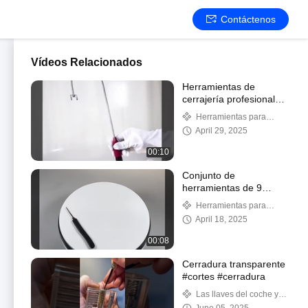
Contáctenos
Vídeos Relacionados
Herramientas de
cerrajería profesional
nuevas herramientas de
Herramientas para
apertura rápida
cerrajeros civiles
April 29, 2025
Herramientas de
cerrajería herramientas
00:10
en forma de J
Conjunto de
herramientas de 9
piezas de alta calidad
Herramientas para
para la recogida de
cerrajeros civiles
April 18, 2025
cerraduras
00:08
Cerradura transparente
#cortes #cerradura
Las llaves del coche y el
casquillo de las llaves