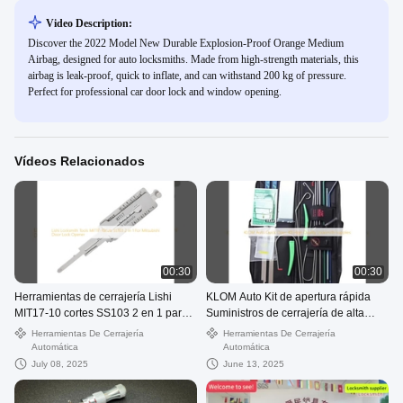
Video Description:
Discover the 2022 Model New Durable Explosion-Proof Orange Medium
Airbag, designed for auto locksmiths. Made from high-strength materials, this
airbag is leak-proof, quick to inflate, and can withstand 200 kg of pressure.
Perfect for professional car door lock and window opening.
Vídeos Relacionados
00:30
00:30
Herramientas de cerrajería Lishi
KLOM Auto Kit de apertura rápida
MIT17-10 cortes SS103 2 en 1 para
Suministros de cerrajería de alta
apertura de cerraduras de puertas
calidad
Herramientas De Cerrajería
Herramientas De Cerrajería
Mitsubishi
Automática
Automática
July 08, 2025
June 13, 2025